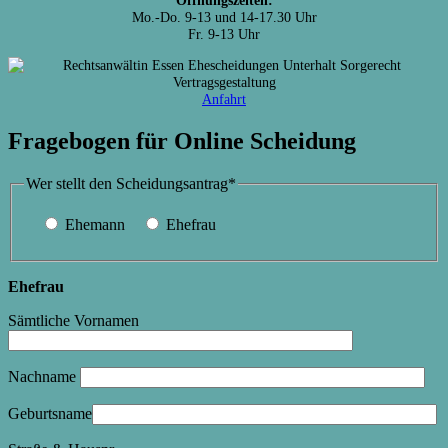
Mo.-Do. 9-13 und 14-17.30 Uhr
Fr. 9-13 Uhr
Anfahrt
Fragebogen für Online Scheidung
Wer stellt den Scheidungsantrag*
Ehemann
Ehefrau
Ehefrau
Sämtliche Vornamen
Nachname
Geburtsname