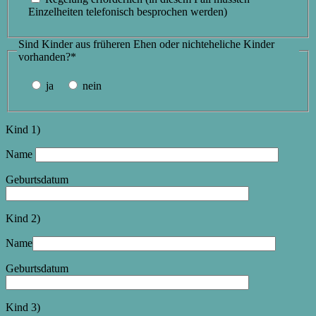
Einzelheiten telefonisch besprochen werden)
Sind Kinder aus früheren Ehen oder nichteheliche Kinder
vorhanden?*
ja
nein
Kind 1)
Name
Geburtsdatum
Kind 2)
Name
Geburtsdatum
Kind 3)