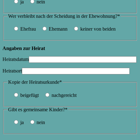
ja
nein
Wer verbleibt nach der Scheidung in der Ehewohnung?*
Ehefrau
Ehemann
keiner von beiden
Angaben zur Heirat
Heiratsdatum
Heiratsort
Kopie der Heiratsurkunde*
beigefügt
nachgereicht
Gibt es gemeinsame Kinder?*
ja
nein