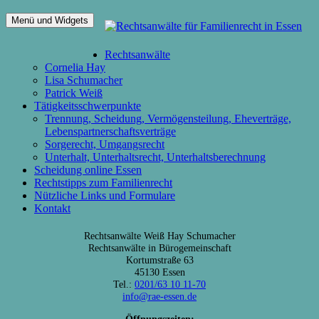
Zum
Menü und Widgets
Inhalt
Kanzlei für Familienrecht in Essen Scheidungsanwältinnen
Scheidungsanwältinnen in Essen
springen
Rechtsanwälte
Cornelia Hay
Lisa Schumacher
Patrick Weiß
Tätigkeitsschwerpunkte
Trennung, Scheidung, Vermögensteilung, Eheverträge,
Lebenspartnerschaftsverträge
Sorgerecht, Umgangsrecht
Unterhalt, Unterhaltsrecht, Unterhaltsberechnung
Scheidung online Essen
Rechtstipps zum Familienrecht
Nützliche Links und Formulare
Kontakt
Rechtsanwälte Weiß Hay Schumacher
Rechtsanwälte in Bürogemeinschaft
Kortumstraße 63
45130 Essen
Tel.:
0201/63 10 11-70
info@rae-essen.de
Öffnungszeiten: