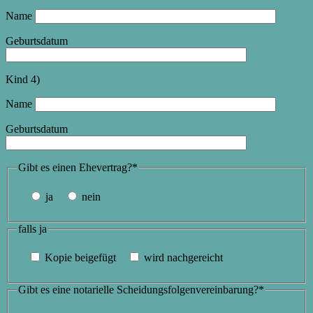
Name
Geburtsdatum
Kind 4)
Name
Geburtsdatum
Gibt es einen Ehevertrag?*
ja
nein
falls ja
Kopie beigefügt
wird nachgereicht
Gibt es eine notarielle Scheidungsfolgenvereinbarung?*