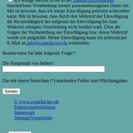
Ich willige hiermit in die in der
Datenschutzerklärung
beschriebene Verarbeitung meiner personenbezogenen Daten ein.
Mir ist bewusst, dass ich meine Einwilligung jederzeit widerrufen
kann. Mir ist bewusst, dass durch den Widerruf der Einwilligung
die Rechtmäßigkeit der aufgrund der Einwilligung bis zum
Widerruf erfolgten Verarbeitung nicht berührt wird. Über die
Folgen der Nichterteilung der Einwilligung bzw. deren Widerruf
wurde ich aufgeklärt. Meine Einwilligung kann ich jederzeit per
E-Mail an
info@cornelia-hay.de
widerrufen.
Beantworten Sie bitte folgende Frage:*
Die Hauptstadt von Italien?
Bitte
lasse
Die mit einem Sternchen (*) markierten Felder sind Pflichtangaben.
dieses
Feld
leer.
© www.cornelia-hay.de
Datenschutzerklärung
Impressum
Sitemap/Verzeichnis