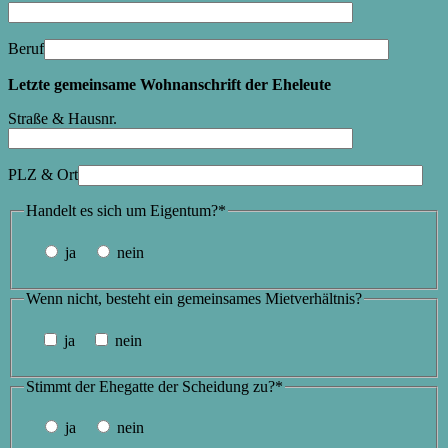
Beruf
Letzte gemeinsame Wohnanschrift der Eheleute
Straße & Hausnr.
PLZ & Ort
Handelt es sich um Eigentum?*
ja
nein
Wenn nicht, besteht ein gemeinsames Mietverhältnis?
ja
nein
Stimmt der Ehegatte der Scheidung zu?*
ja
nein