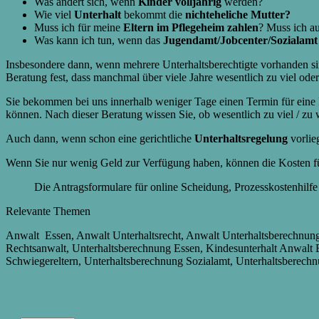
Was ändert sich, wenn
Kinder volljährig
werden?
Wie viel
Unterhalt
bekommt die
nichteheliche Mutter?
Muss ich für meine
Eltern im Pflegeheim
zahlen
? Muss ich a
Was kann ich tun, wenn das
Jugendamt/Jobcenter/Sozialamt
Insbesondere dann, wenn mehrere Unterhaltsberechtigte vorhanden s
Beratung fest, dass manchmal über viele Jahre wesentlich zu viel od
Sie bekommen bei uns innerhalb weniger Tage einen Termin für eine Er
können. Nach dieser Beratung wissen Sie, ob wesentlich zu viel / zu
Auch dann, wenn schon eine gerichtliche
Unterhaltsregelung
vorlie
Wenn Sie nur wenig Geld zur Verfügung haben, können die Kosten fü
Die Antragsformulare für online Scheidung, Prozesskostenhilfe
Relevante Themen
Anwalt Essen, Anwalt Unterhaltsrecht, Anwalt Unterhaltsberechnung
Rechtsanwalt, Unterhaltsberechnung Essen, Kindesunterhalt Anwalt E
Schwiegereltern, Unterhaltsberechnung Sozialamt, Unterhaltsberech