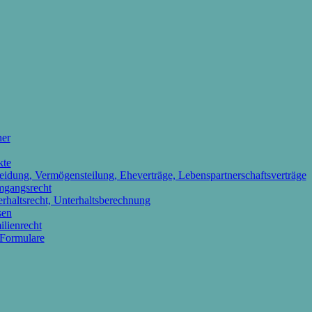
her
kte
idung, Vermögensteilung, Eheverträge, Lebenspartnerschaftsverträge
mgangsrecht
erhaltsrecht, Unterhaltsberechnung
sen
lienrecht
 Formulare