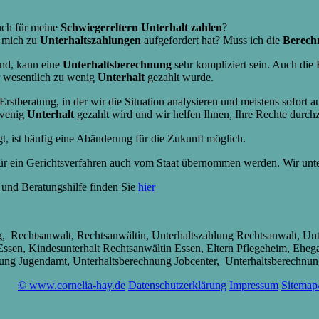
uch für meine
Schwiegereltern Unterhalt
zahlen
?
mich zu
Unterhaltszahlungen
aufgefordert hat? Muss ich die
Berech
ind, kann eine
Unterhaltsberechnung
sehr kompliziert sein. Auch die 
er wesentlich zu wenig
Unterhalt
gezahlt wurde.
stberatung, in der wir die Situation analysieren und meistens sofort a
 wenig
Unterhalt
gezahlt wird und wir helfen Ihnen, Ihre Rechte durch
gt, ist häufig eine Abänderung für die Zukunft möglich.
r ein Gerichtsverfahren auch vom Staat übernommen werden. Wir unters
 und Beratungshilfe finden Sie
hier
, Rechtsanwalt, Rechtsanwältin, Unterhaltszahlung Rechtsanwalt, Unt
ssen, Kindesunterhalt Rechtsanwältin Essen, Eltern Pflegeheim, Ehegat
nung Jugendamt, Unterhaltsberechnung Jobcenter, Unterhaltsberechnu
© www.cornelia-hay.de
Datenschutzerklärung
Impressum
Sitemap